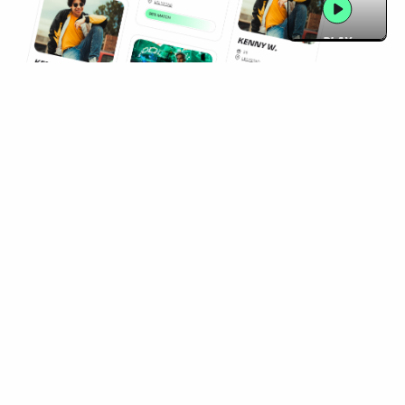
PLAY
WAAROM BASED ON
SKILLS
Vind gemakkelijk de juiste kandidaten door
je vacatures te delen via onze app. Jij houdt
de regie: plaats en beheer alles makkelijk
zelf via je eigen online dashboard.