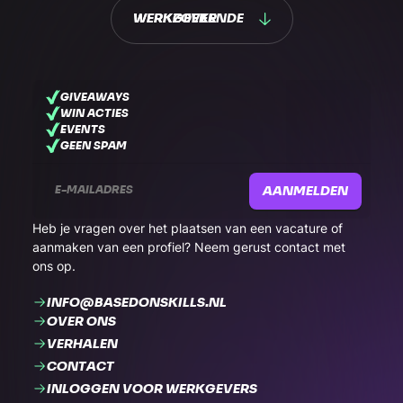
WERKZOEKENDE
WERKGEVER
GIVEAWAYS
WIN ACTIES
EVENTS
GEEN SPAM
AANMELDEN
Heb je vragen over het plaatsen van een vacature of
aanmaken van een profiel? Neem gerust contact met
ons op.
INFO@BASEDONSKILLS.NL
OVER ONS
VERHALEN
CONTACT
INLOGGEN VOOR WERKGEVERS